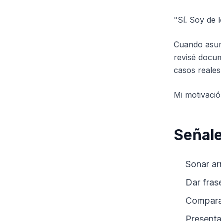
"Sí. Soy de 
Cuando asum
revisé docu
casos reales
Mi motivació
Señale
Sonar ar
Dar fras
Comparar
Presenta