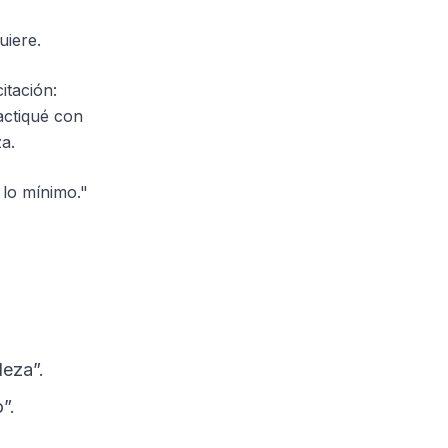
uiere.
itación:
actiqué con
a.
 lo mínimo."
leza”.
”.