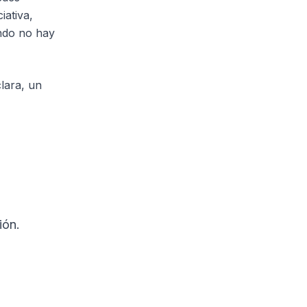
iativa,
ando no hay
lara, un
ión.