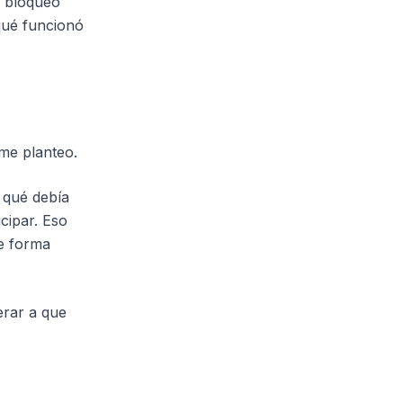
, bloqueo
qué funcionó
 me planteo.
: qué debía
cipar. Eso
e forma
erar a que