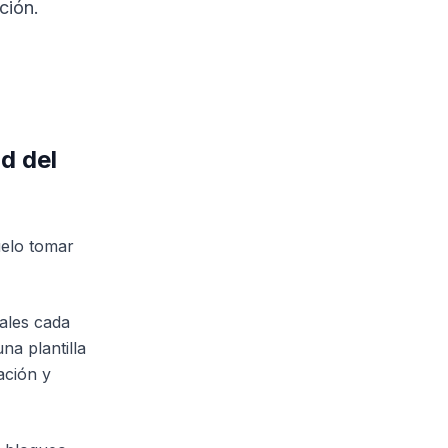
ción.
d del
uelo tomar
ales cada
na plantilla
ación y