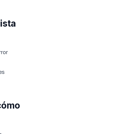
ista
rror
es
 cómo