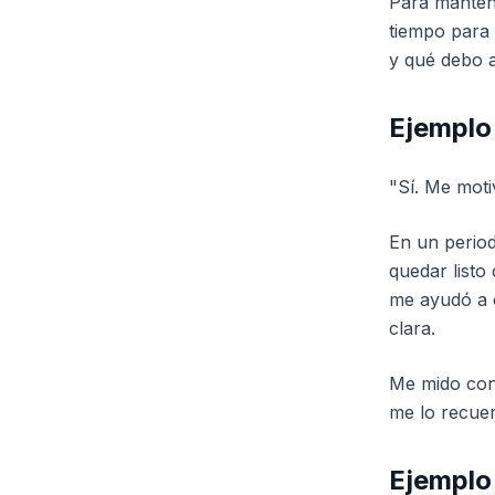
Para mantene
tiempo para 
y qué debo a
Ejemplo
"Sí. Me moti
En un period
quedar listo
me ayudó a c
clara.
Me mido con 
me lo recue
Ejemplo 