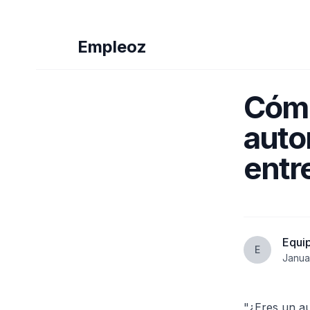
Empleoz
Cómo
auto
entr
Equi
E
Janua
"¿Eres un a