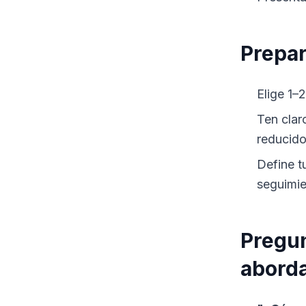
Prepar
Elige 1–
Ten clar
reducido
Define t
seguimie
Pregun
aborda