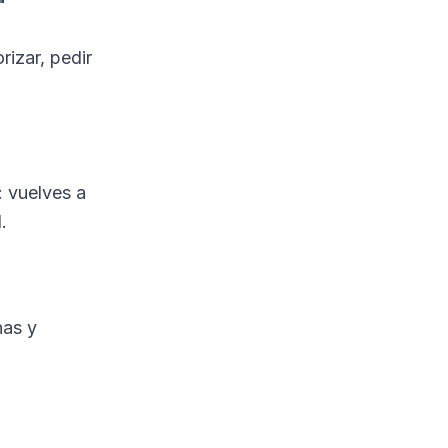
"
rizar, pedir
 vuelves a
.
nas y