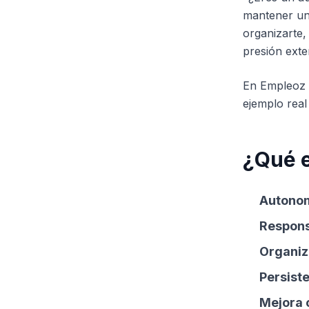
mantener un 
organizarte,
presión exte
En Empleoz 
ejemplo real
¿Qué 
Autono
Respons
Organiz
Persist
Mejora 