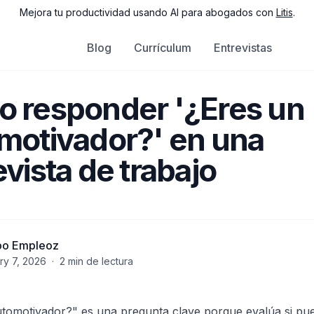
Mejora tu productividad usando AI para abogados con
Litis
.
Blog
Currículum
Entrevistas
 responder '¿Eres un
motivador?' en una
evista de trabajo
po Empleoz
ry 7, 2026
·
2
min de lectura
utomotivador?" es una pregunta clave porque evalúa si pu