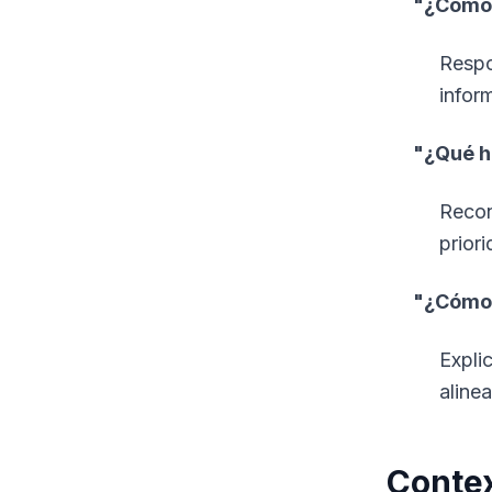
"¿Cómo 
Respon
infor
"¿Qué h
Recon
prior
"¿Cómo 
Expli
aline
Contex